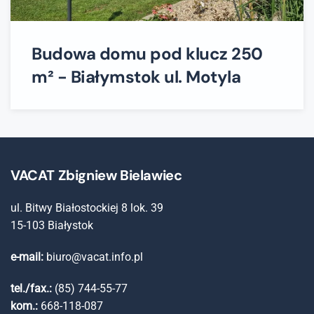
Budowa domu pod klucz 250
m² - Białymstok ul. Motyla
VACAT Zbigniew Bielawiec
ul. Bitwy Białostockiej 8 lok. 39
15-103 Białystok
e-mail:
biuro@vacat.info.pl
tel./fax.:
(85) 744-55-77
kom.:
668-118-087