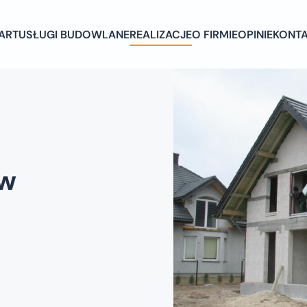
ART
USŁUGI BUDOWLANE
REALIZACJE
O FIRMIE
OPINIE
KONT
 w